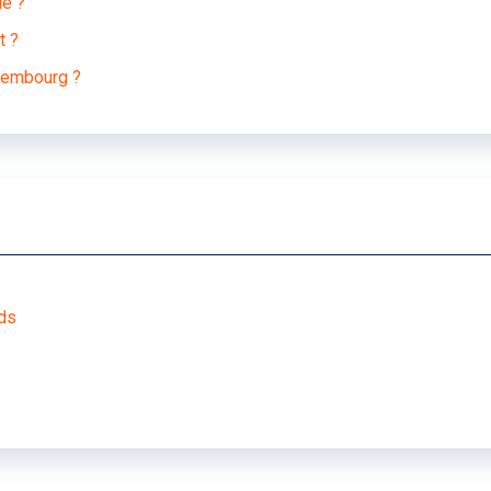
ié ?
t ?
uxembourg ?
nds