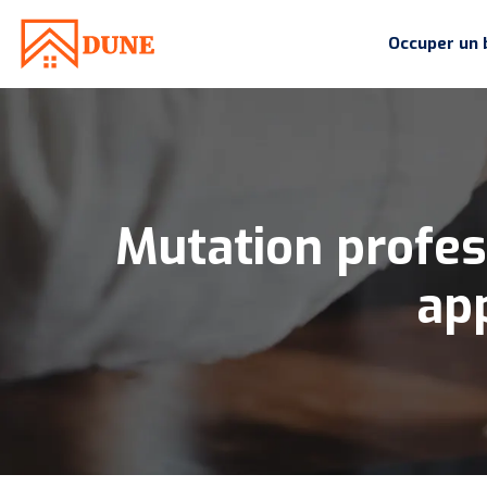
Occuper un 
Mutation profess
ap