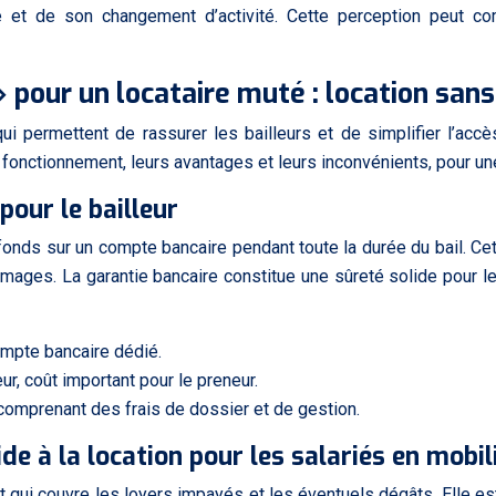
e et de son changement d’activité. Cette perception peut co
 » pour un locataire muté : location san
e qui permettent de rassurer les bailleurs et de simplifier l’ac
r fonctionnement, leurs avantages et leurs inconvénients, pour un
pour le bailleur
fonds sur un compte bancaire pendant toute la durée du bail. Cett
s. La garantie bancaire constitue une sûreté solide pour le ba
mpte bancaire dédié.
ur, coût important pour le preneur.
 comprenant des frais de dossier et de gestion.
ide à la location pour les salariés en mobil
 qui couvre les loyers impayés et les éventuels dégâts. Elle e