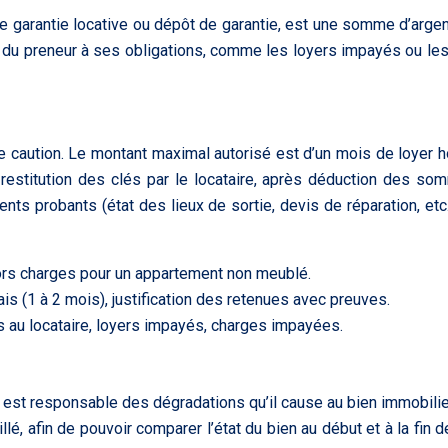
e garantie locative ou dépôt de garantie, est une somme d’argent
s du preneur à ses obligations, comme les loyers impayés ou les
 caution. Le montant maximal autorisé est d’un mois de loyer hor
restitution des clés par le locataire, après déduction des so
éments probants (état des lieux de sortie, devis de réparation, et
hors charges pour un appartement non meublé.
lais (1 à 2 mois), justification des retenues avec preuves.
s au locataire, loyers impayés, charges impayées.
l est responsable des dégradations qu’il cause au bien immobilier,
lé, afin de pouvoir comparer l’état du bien au début et à la fin de 